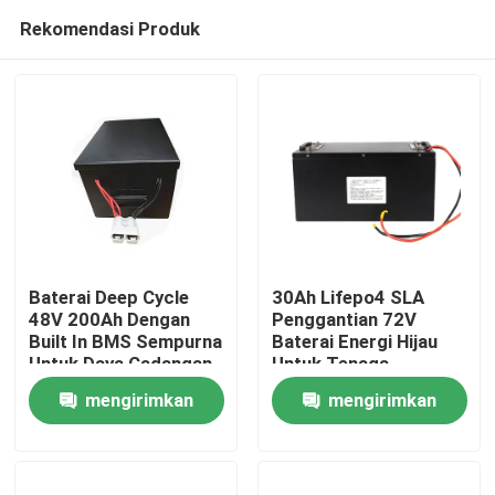
Rekomendasi Produk
Baterai Deep Cycle
30Ah Lifepo4 SLA
48V 200Ah Dengan
Penggantian 72V
Built In BMS Sempurna
Baterai Energi Hijau
Rumah
Untuk Daya Cadangan
Untuk Tenaga
Dan Mati
Cadangan Tata Surya
mengirimkan
mengirimkan
Produk
permintaan
permintaan
Tentang kami