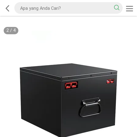
2
/
4