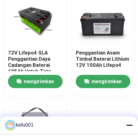
Tur Pabrik
Kontrol kualitas
72V Lifepo4 SLA
Penggantian Asam
Hubungi kami
Penggantian Daya
Timbal Baterai Lithium
Cadangan Baterai
12V 100Ah Lifepo4
105Ah Untuk Tata
Berita
Surya Berkemah
mengirimkan
mengirimkan
Kamera CCTV
permintaan
permintaan
kasus
Paket Baterai Litium
kefu001
Paket Baterai LiFePO4