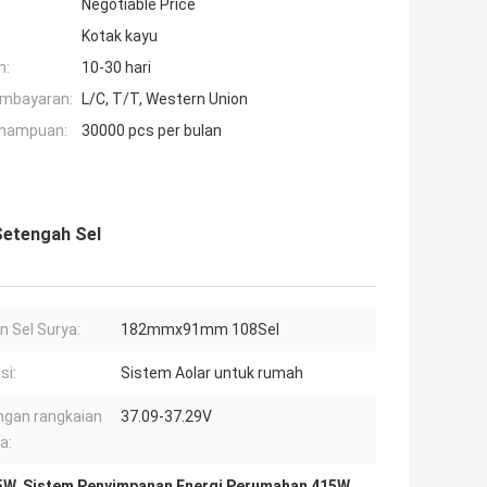
Negotiable Price
Kotak kayu
n:
10-30 hari
embayaran:
L/C, T/T, Western Union
mampuan:
30000 pcs per bulan
etengah Sel
n Sel Surya:
182mmx91mm 108Sel
si:
Sistem Aolar untuk rumah
gan rangkaian
37.09-37.29V
a:
5W
,
Sistem Penyimpanan Energi Perumahan 415W
,